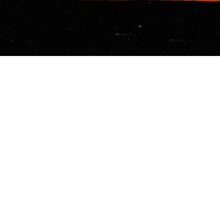
Découvrir les
noms
de la
programmation 2026
BILLETTERIE
TICKETS